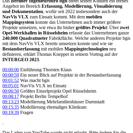
Das
Berliner Ingenieurbüro bgis
bietet seinen Kunden ein breites
Angebot im Bereich
Erfassung, Modellierung, Visualisierung
und Dokumentation
, wofür seit 2022 insbesondere auch der
NavVis VLX
zum Einsatz kommt. Mit dem
mobilen
Mappingsystem
konnte das Unternehmen auch immer größere
Projekte umsetzen, wie etwa ihr bisher
größtes Projekt
: Über
zwei
Opel-Werkhallen in Rüsselsheim
erfasste das Unternehmen ganze
240.000 Quadratmeter
Fabrikfläche. Welche anderen Projekte bgis
mit dem NavVis VLX bereits umsetzen konnte und wie sie
Bestandserfassung
mit mobilen
Mappingtechnologien
neu
definieren, erklärt Thomas Knepper in seinem Vortrag auf der
INTERGEO 2023
.
00:00:00
Einführung Thorsten Klaus
00:00:59
Ein neuer Blick auf Projekte in der Bestandserfassung
00:01:52
Was macht bgis
00:05:01
NavVis VLX im Einsatz
00:06:50
Größtes Einzelprojekt Opel Rüsselsheim
00:08:17
Projekt Berlin Tempelhof
00:13:23
Modellierung Mehrfamilienhäuser Darmstadt
00:15:35
Modellierung ehemaliges Klinikum
00:19:39
Fragen
.
Das Laden von YouTube wurde nicht erlaubt. Bitte ändern Sie die