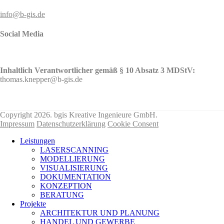
info@b-gis.de
Social Media
Inhaltlich Verantwortlicher gemäß § 10 Absatz 3 MDStV:
thomas.knepper@b-gis.de
Nehmen Sie hier KONTAKT mit uns auf!
Copyright 2026. bgis Kreative Ingenieure GmbH.
Impressum
Datenschutzerklärung
Cookie Consent
Leistungen
LASERSCANNING
MODELLIERUNG
VISUALISIERUNG
DOKUMENTATION
KONZEPTION
BERATUNG
Projekte
ARCHITEKTUR UND PLANUNG
HANDEL UND GEWERBE