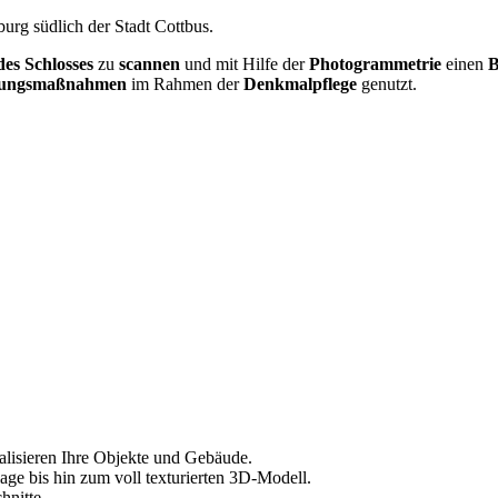
rg südlich der Stadt Cottbus.
es Schlosses
zu
scannen
und mit Hilfe der
Photogrammetrie
einen
B
rungsmaßnahmen
im Rahmen der
Denkmalpflege
genutzt.
alisieren Ihre Objekte und Gebäude.
age bis hin zum voll texturierten 3D-Modell.
hnitte.