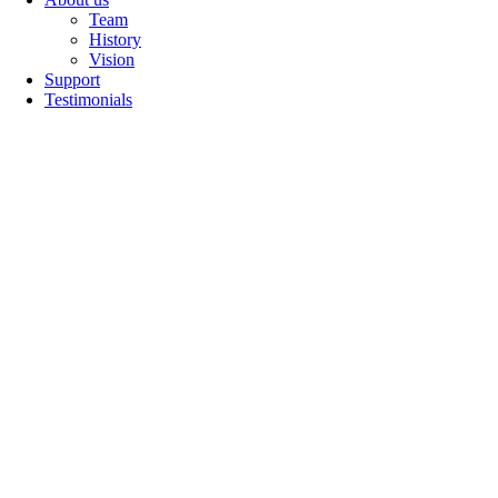
Team
History
Vision
Support
Testimonials