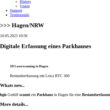
History
Vision
Support
Testimonials
>>> Hagen/NRW
10.05.2023 10:56
Digitale Erfassung eines Parkhauses
3D Laserscanning in Hagen
Bestandserfassung mit Leica RTC 360
Whats new..
bgis
GmbH
scannt
ein
Parkhaus
in Hagen für eine
Bestandserfassu
More details...