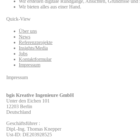
Wir erstellen digitale Rundgänge, Ansichten, Grundrisse und 
Wir bieten alles aus einer Hand.
Quick-View
Über uns
News
Referenzprojekte
Insights/Media
Jobs
Kontaktformular
Impressum
Impressum
bgis Kreative Ingenieure GmbH
Unter den Eichen 101
12203 Berlin
Deutschland
Geschäftsführer :
Dipl.-Ing. Thomas Knepper
Ust-ID: DE203928525