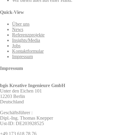
Wir bieten alles aus einer Hand.
Quick-View
Über uns
News
Referenzprojekte
Insights/Media
Jobs
Kontaktformular
Impressum
Impressum
bgis Kreative Ingenieure GmbH
Unter den Eichen 101
12203 Berlin
Deutschland
Geschäftsführer :
Dipl.-Ing. Thomas Knepper
Ust-ID: DE203928525
+49 173 618 78 76