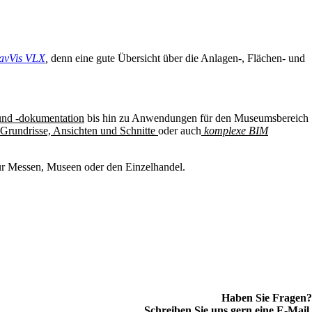
avVis VLX
,
denn eine gute Übersicht über die Anlagen-, Flächen- und
nd -dokumentation
bis hin zu Anwendungen für den Museumsbereich
Grundrisse, Ansichten und Schnitte
oder auch
komplexe BIM
ür Messen, Museen oder den Einzelhandel.
Haben Sie Fragen?
Schreiben Sie uns gern eine E-Mail.