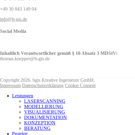
+49 30 843 149 04
info@b-gis.de
Social Media
Inhaltlich Verantwortlicher gemäß § 10 Absatz 3 MDStV:
thomas.knepper@b-gis.de
Nehmen Sie hier KONTAKT mit uns auf!
Copyright 2026. bgis Kreative Ingenieure GmbH.
Impressum
Datenschutzerklärung
Cookie Consent
Leistungen
LASERSCANNING
MODELLIERUNG
VISUALISIERUNG
DOKUMENTATION
KONZEPTION
BERATUNG
Projekte