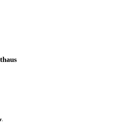
thaus
r
.