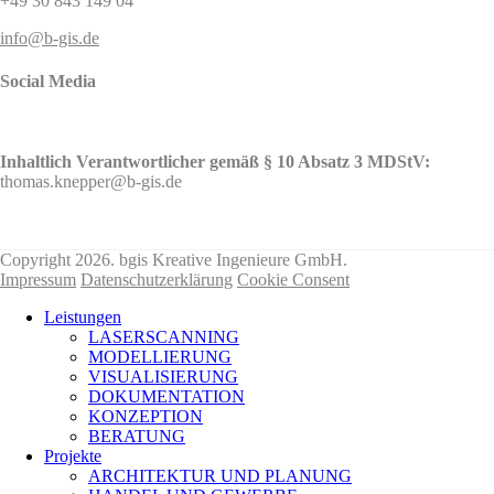
+49 30 843 149 04
info@b-gis.de
Social Media
Inhaltlich Verantwortlicher gemäß § 10 Absatz 3 MDStV:
thomas.knepper@b-gis.de
Nehmen Sie hier KONTAKT mit uns auf!
Copyright 2026. bgis Kreative Ingenieure GmbH.
Impressum
Datenschutzerklärung
Cookie Consent
Leistungen
LASERSCANNING
MODELLIERUNG
VISUALISIERUNG
DOKUMENTATION
KONZEPTION
BERATUNG
Projekte
ARCHITEKTUR UND PLANUNG