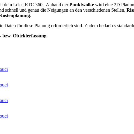
 mit dem Leica RTC 360. Anhand der
Punktwolke
wird eine 2D Planunt
nd schnell und genau die Neigungen an den verschiedenen Stellen,
Ris
 Kostenplanung
.
este Daten für diese Planung erforderlich sind. Zudem bedarf es standar
- bzw. Objekterfassung.
ouci
ouci
ouci
ouci