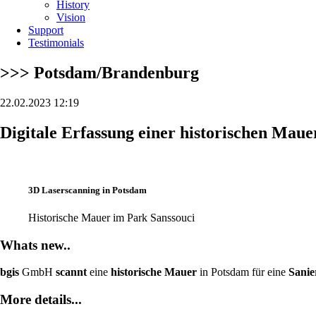
History
Vision
Support
Testimonials
>>> Potsdam/Brandenburg
22.02.2023 12:19
Digitale Erfassung einer historischen Ma
3D Laserscanning in Potsdam
Historische Mauer im Park Sanssouci
Whats new..
bgis
GmbH
scannt
eine
historische Mauer
in Potsdam für eine
Sanie
More details...