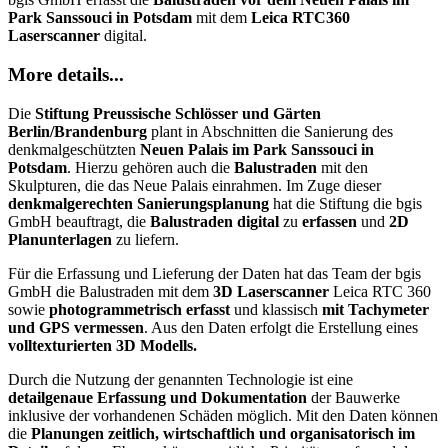
Park Sanssouci in Potsdam
mit dem
Leica RTC360
Laserscanner
digital.
More details...
Die
Stiftung Preussische Schlösser und Gärten
Berlin/Brandenburg
plant in Abschnitten die Sanierung des
denkmalgeschützten
Neuen Palais im Park Sanssouci in
Potsdam
. Hierzu gehören auch die
Balustraden
mit den
Skulpturen, die das Neue Palais einrahmen. Im Zuge dieser
denkmalgerechten Sanierungsplanung
hat die Stiftung die bgis
GmbH beauftragt, die
Balustraden digital
zu
erfassen
und
2D
Planunterlagen
zu liefern.
Für die Erfassung und Lieferung der Daten hat das Team der bgis
GmbH die Balustraden mit dem
3D Laserscanner
Leica RTC 360
sowie
photogrammetrisch
erfasst
und klassisch
mit
Tachymeter
und GPS vermessen
. Aus den Daten erfolgt die Erstellung eines
volltexturierten 3D Modells.
Durch die Nutzung der genannten Technologie ist eine
detailgenaue Erfassung und Dokumentation
der Bauwerke
inklusive der vorhandenen Schäden möglich. Mit den Daten können
die
Planungen zeitlich, wirtschaftlich und organisatorisch im