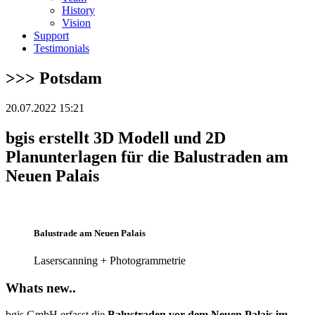
History
Vision
Support
Testimonials
>>> Potsdam
20.07.2022 15:21
bgis erstellt 3D Modell und 2D
Planunterlagen für die Balustraden am
Neuen Palais
Balustrade am Neuen Palais
Laserscanning + Photogrammetrie
Whats new..
bgis GmbH erfasst die
Balustraden
vor dem Neuen Palais im