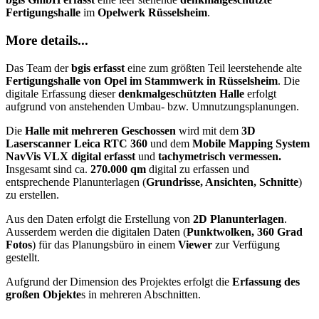
Fertigungshalle
im
Opelwerk Rüsselsheim
.
More details...
Das Team der
bgis erfasst
eine zum größten Teil leerstehende alte
Fertigungshalle von Opel im Stammwerk in Rüsselsheim
. Die
digitale Erfassung dieser
denkmalgeschützten Halle
erfolgt
aufgrund von anstehenden Umbau- bzw. Umnutzungsplanungen.
Die
Halle mit mehreren Geschossen
wird mit dem
3D
Laserscanner Leica RTC 360
und dem
Mobile Mapping System
NavVis VLX digital
erfasst
und
tachymetrisch vermessen.
Insgesamt sind ca.
270.000 qm
digital zu erfassen und
entsprechende Planunterlagen (
Grundrisse, Ansichten, Schnitte
)
zu erstellen.
Aus den Daten erfolgt die Erstellung von
2D Planunterlagen
.
Ausserdem werden die digitalen Daten (
Punktwolken, 360 Grad
Fotos
) für das Planungsbüro in einem
Viewer
zur Verfügung
gestellt.
Aufgrund der Dimension des Projektes erfolgt die
Erfassung des
großen Objekte
s in mehreren Abschnitten.