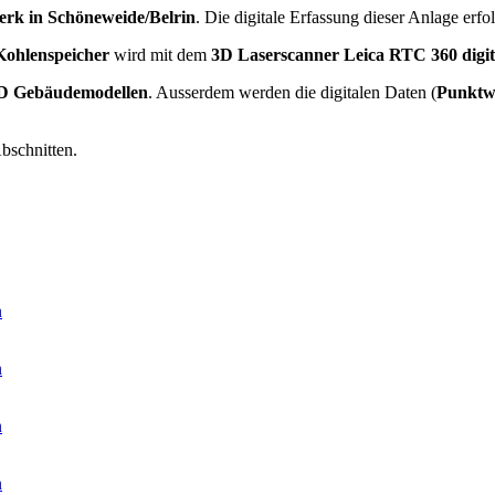
erk in Schöneweide/Belrin
. Die digitale Erfassung dieser Anlage e
ohlenspeicher
wird mit dem
3D Laserscanner Leica RTC 360
digit
3D Gebäudemodellen
. Ausserdem werden die digitalen Daten (
Punktwo
bschnitten.
n
n
n
n