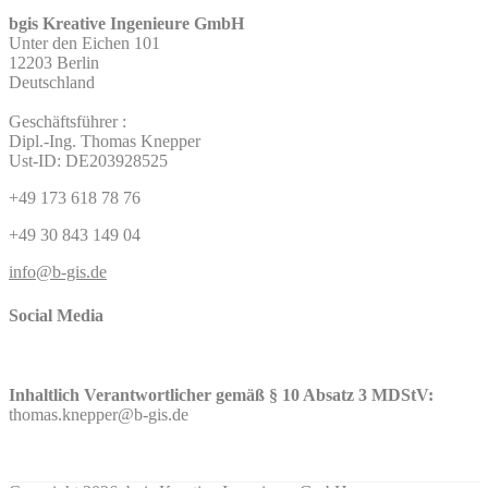
bgis Kreative Ingenieure GmbH
Unter den Eichen 101
12203 Berlin
Deutschland
Geschäftsführer :
Dipl.-Ing. Thomas Knepper
Ust-ID: DE203928525
+49 173 618 78 76
+49 30 843 149 04
info@b-gis.de
Social Media
Inhaltlich Verantwortlicher gemäß § 10 Absatz 3 MDStV:
thomas.knepper@b-gis.de
Nehmen Sie hier KONTAKT mit uns auf!