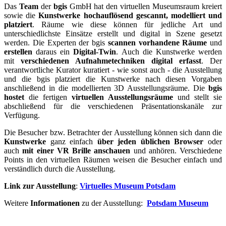
Das
Team
der
bgis
GmbH hat den virtuellen Museumsraum kreiert
sowie die
Kunstwerke hochauflösend gescannt, modelliert und
platziert
. Räume wie diese können für jedliche Art und
unterschiedlichste Einsätze erstellt und digital in Szene gesetzt
werden. Die Experten der bgis
scannen vorhandene Räume
und
erstellen
daraus ein
Digital-Twin
. Auch die Kunstwerke werden
mit
verschiedenen Aufnahmetechniken digital erfasst
. Der
verantwortliche Kurator kuratiert - wie sonst auch - die Ausstellung
und die bgis platziert die Kunstwerke nach diesen Vorgaben
anschließend in die modellierten 3D Ausstellungsräume. Die
bgis
hostet
die fertigen
virtuellen Ausstellungsräume
und stellt sie
abschließend für die verschiedenen Präsentationskanäle zur
Verfügung.
Die Besucher bzw. Betrachter der Ausstellung können sich dann die
Kunstwerke
ganz einfach
über jeden üblichen Browser
oder
auch
mit einer VR Brille anschauen
und anhören. Verschiedene
Points in den virtuellen Räumen weisen die Besucher einfach und
verständlich durch die Ausstellung.
Link zur Ausstellung
:
Virtuelles Museum Potsdam
Weitere
Informationen
zu der Ausstellung:
Potsdam Museum