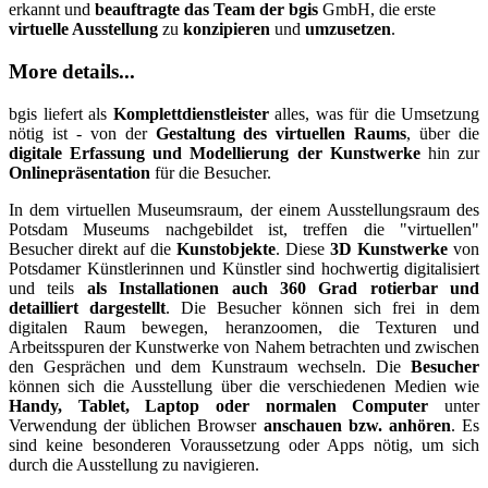
erkannt und
beauftragte das Team der bgis
GmbH, die erste
virtuelle Ausstellung
zu
konzipieren
und
umzusetzen
.
More details...
bgis liefert als
Komplettdienstleister
alles, was für die Umsetzung
nötig ist - von der
Gestaltung des virtuellen Raums
, über die
digitale Erfassung und Modellierung der Kunstwerke
hin zur
Onlinepräsentation
für die Besucher.
In dem virtuellen Museumsraum, der einem Ausstellungsraum des
Potsdam Museums nachgebildet ist, treffen die "virtuellen"
Besucher direkt auf die
Kunstobjekte
. Diese
3D Kunstwerke
von
Potsdamer Künstlerinnen und Künstler sind hochwertig digitalisiert
und teils
als Installationen auch 360 Grad rotierbar und
detailliert dargestellt
. Die Besucher können sich frei in dem
digitalen Raum bewegen, heranzoomen, die Texturen und
Arbeitsspuren der Kunstwerke von Nahem betrachten und zwischen
den Gesprächen und dem Kunstraum wechseln. Die
Besucher
können sich die Ausstellung über die verschiedenen Medien wie
Handy, Tablet, Laptop oder normalen Computer
unter
Verwendung der üblichen Browser
anschauen bzw. anhören
. Es
sind keine besonderen Voraussetzung oder Apps nötig, um sich
durch die Ausstellung zu navigieren.