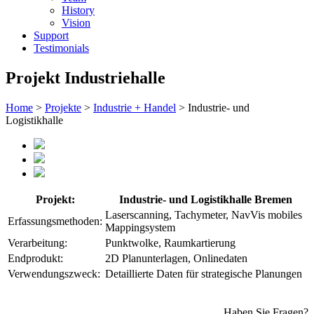
History
Vision
Support
Testimonials
Projekt Industriehalle
Home
>
Projekte
>
Industrie + Handel
> Industrie- und
Logistikhalle
Projekt:
Industrie- und Logistikhalle Bremen
Laserscanning, Tachymeter, NavVis mobiles
Erfassungsmethoden:
Mappingsystem
Verarbeitung:
Punktwolke, Raumkartierung
Endprodukt:
2D Planunterlagen, Onlinedaten
Verwendungszweck:
Detaillierte Daten für strategische Planungen
Haben Sie Fragen?