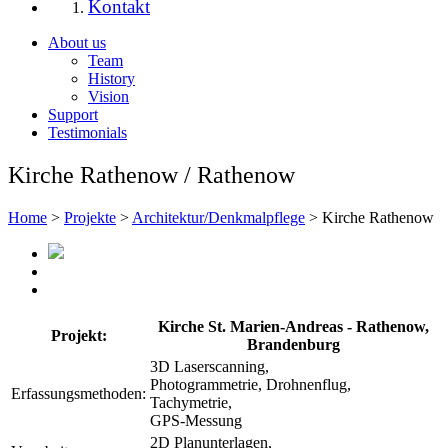
Kontakt
About us
Team
History
Vision
Support
Testimonials
Kirche Rathenow / Rathenow
Home
>
Projekte
>
Architektur/Denkmalpflege
> Kirche Rathenow
Kirche St. Marien-Andreas - Rathenow,
Projekt:
Brandenburg
3D Laserscanning,
Photogrammetrie, Drohnenflug,
Erfassungsmethoden:
Tachymetrie,
GPS-Messung
2D Planunterlagen,