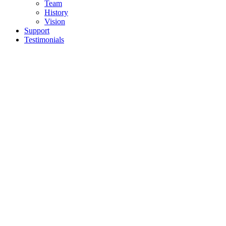
Team
History
Vision
Support
Testimonials