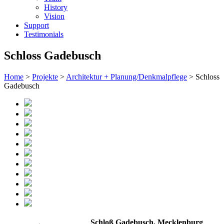
History
Vision
Support
Testimonials
Schloss Gadebusch
Home
>
Projekte
>
Architektur + Planung/Denkmalpflege
> Schloss
Gadebusch
Schloß Gadebusch, Mecklenburg